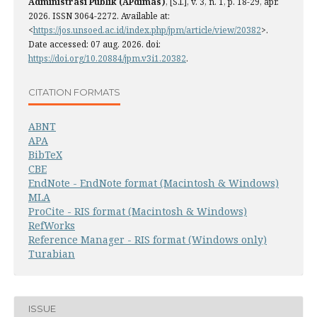
Administrasi Publik (APdimas)
, [S.l.], v. 3, n. 1, p. 18-29, apr.
2026. ISSN 3064-2272. Available at:
<
https://jos.unsoed.ac.id/index.php/jpm/article/view/20382
>.
Date accessed: 07 aug. 2026. doi:
https://doi.org/10.20884/jpm.v3i1.20382
.
CITATION FORMATS
ABNT
APA
BibTeX
CBE
EndNote - EndNote format (Macintosh & Windows)
MLA
ProCite - RIS format (Macintosh & Windows)
RefWorks
Reference Manager - RIS format (Windows only)
Turabian
ISSUE