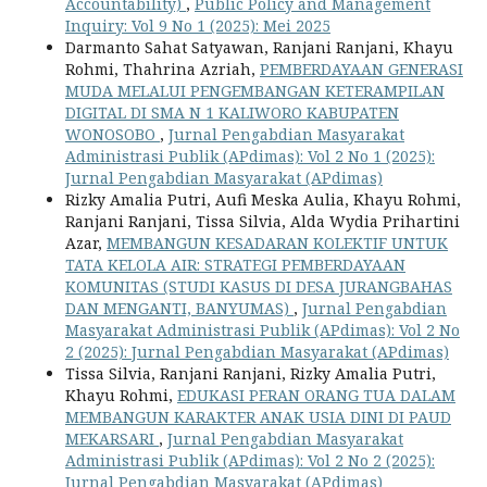
Accountability)
,
Public Policy and Management
Inquiry: Vol 9 No 1 (2025): Mei 2025
Darmanto Sahat Satyawan, Ranjani Ranjani, Khayu
Rohmi, Thahrina Azriah,
PEMBERDAYAAN GENERASI
MUDA MELALUI PENGEMBANGAN KETERAMPILAN
DIGITAL DI SMA N 1 KALIWORO KABUPATEN
WONOSOBO
,
Jurnal Pengabdian Masyarakat
Administrasi Publik (APdimas): Vol 2 No 1 (2025):
Jurnal Pengabdian Masyarakat (APdimas)
Rizky Amalia Putri, Aufi Meska Aulia, Khayu Rohmi,
Ranjani Ranjani, Tissa Silvia, Alda Wydia Prihartini
Azar,
MEMBANGUN KESADARAN KOLEKTIF UNTUK
TATA KELOLA AIR: STRATEGI PEMBERDAYAAN
KOMUNITAS (STUDI KASUS DI DESA JURANGBAHAS
DAN MENGANTI, BANYUMAS)
,
Jurnal Pengabdian
Masyarakat Administrasi Publik (APdimas): Vol 2 No
2 (2025): Jurnal Pengabdian Masyarakat (APdimas)
Tissa Silvia, Ranjani Ranjani, Rizky Amalia Putri,
Khayu Rohmi,
EDUKASI PERAN ORANG TUA DALAM
MEMBANGUN KARAKTER ANAK USIA DINI DI PAUD
MEKARSARI
,
Jurnal Pengabdian Masyarakat
Administrasi Publik (APdimas): Vol 2 No 2 (2025):
Jurnal Pengabdian Masyarakat (APdimas)