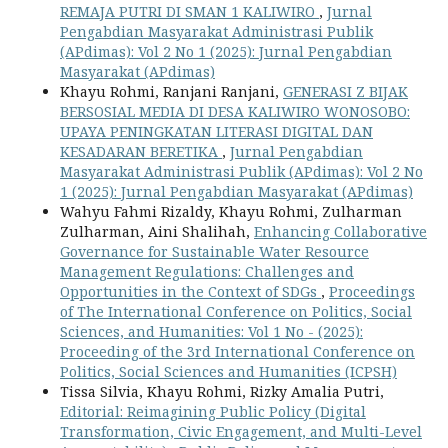
REMAJA PUTRI DI SMAN 1 KALIWIRO
,
Jurnal
Pengabdian Masyarakat Administrasi Publik
(APdimas): Vol 2 No 1 (2025): Jurnal Pengabdian
Masyarakat (APdimas)
Khayu Rohmi, Ranjani Ranjani,
GENERASI Z BIJAK
BERSOSIAL MEDIA DI DESA KALIWIRO WONOSOBO:
UPAYA PENINGKATAN LITERASI DIGITAL DAN
KESADARAN BERETIKA
,
Jurnal Pengabdian
Masyarakat Administrasi Publik (APdimas): Vol 2 No
1 (2025): Jurnal Pengabdian Masyarakat (APdimas)
Wahyu Fahmi Rizaldy, Khayu Rohmi, Zulharman
Zulharman, Aini Shalihah,
Enhancing Collaborative
Governance for Sustainable Water Resource
Management Regulations: Challenges and
Opportunities in the Context of SDGs
,
Proceedings
of The International Conference on Politics, Social
Sciences, and Humanities: Vol 1 No - (2025):
Proceeding of the 3rd International Conference on
Politics, Social Sciences and Humanities (ICPSH)
Tissa Silvia, Khayu Rohmi, Rizky Amalia Putri,
Editorial: Reimagining Public Policy (Digital
Transformation, Civic Engagement, and Multi-Level