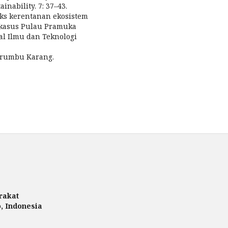
inability. 7: 37–43.
deks kerentanan ekosistem
kasus Pulau Pramuka
al Ilmu dan Teknologi
erumbu Karang.
rakat
, Indonesia