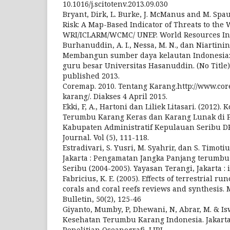
10.1016/j.scitotenv.2013.09.030
Bryant, Dirk, L. Burke, J. McManus and M. Spau
Risk: A Map-Based Indicator of Threats to the W
WRI/ICLARM/WCMC/ UNEP. World Resources Ins
Burhanuddin, A. I., Nessa, M. N., dan Niartinin
Membangun sumber daya kelautan Indonesia:
guru besar Universitas Hasanuddin. (No Title
published 2013.
Coremap. 2010. Tentang Karang.http://www.core
karang/. Diakses 4 April 2015.
Ekki, F, A., Hartoni dan Liliek Litasari. (2012).
Terumbu Karang Keras dan Karang Lunak di 
Kabupaten Administratif Kepulauan Seribu DK
Journal. Vol (5), 111-118.
Estradivari, S. Yusri, M. Syahrir, dan S. Timot
Jakarta : Pengamatan Jangka Panjang terumb
Seribu (2004-2005). Yayasan Terangi, Jakarta : 
Fabricius, K. E. (2005). Effects of terrestrial ru
corals and coral reefs reviews and synthesis. 
Bulletin, 50(2), 125-46
Giyanto, Mumby, P, Dhewani, N, Abrar, M. & Isw
Kesehatan Terumbu Karang Indonesia. Jakarta
Penelitian Oseanografi, LIPI.