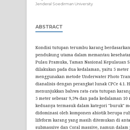
Jenderal Soedirman University
ABSTRACT
Kondisi tutupan terumbu karang berdasarka
pendukung utama dalam memantau kesehatan 
Pulau Pramuka, Taman Nasional Kepulauan S
dilakukan pada dua kedalaman, yaitu 5 meter 
menggunakan metode Underwater Photo Trans
dianalisis dengan perangkat lunak CPCe 4.1. H
menunjukkan bahwa rata-rata tutupan karan
5 meter sebesar 9,5% dan pada kedalaman 10 
keduanya termasuk dalam kategori "buruk" m
didominasi oleh komponen abiotik berupa rub
lifeform karang yang masih ditemukan di ant
submassive dan Coral massive, namun dalam j