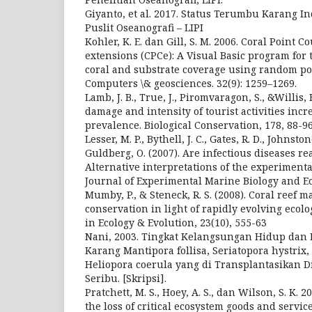
Giyanto, et al. 2017. Status Terumbu Karang In
Puslit Oseanografi – LIPI
Kohler, K. E. dan Gill, S. M. 2006. Coral Point C
extensions (CPCe): A Visual Basic program for 
coral and substrate coverage using random po
Computers \& geosciences. 32(9): 1259–1269.
Lamb, J. B., True, J., Piromvaragon, S., &Willis, 
damage and intensity of tourist activities incr
prevalence. Biological Conservation, 178, 88-9
Lesser, M. P., Bythell, J. C., Gates, R. D., Johnst
Guldberg, O. (2007). Are infectious diseases rea
Alternative interpretations of the experimenta
Journal of Experimental Marine Biology and Eco
Mumby, P., & Steneck, R. S. (2008). Coral reef
conservation in light of rapidly evolving ecol
in Ecology & Evolution, 23(10), 555-63
Nani, 2003. Tingkat Kelangsungan Hidup dan
Karang Mantipora follisa, Seriatopora hystrix,
Heliopora coerula yang di Transplantasikan 
Seribu. [Skripsi].
Pratchett, M. S., Hoey, A. S., dan Wilson, S. K.
the loss of critical ecosystem goods and servic