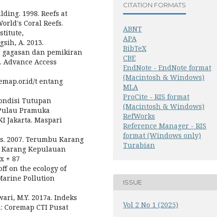
CITATION FORMATS
lding. 1998. Reefs at
orld's Coral Reefs.
ABNT
titute,
APA
gsih, A. 2013.
BibTeX
 gagasan dan pemikiran
CBE
). Advance Access
EndNote - EndNote format
(Macintosh & Windows)
map.or.id/t entang
MLA
ProCite - RIS format
 Kondisi Tutupan
(Macintosh & Windows)
Pulau Pramuka
RefWorks
I Jakarta. Maspari
Reference Manager - RIS
format (Windows only)
ius. 2007. Terumbu Karang
Turabian
u Karang Kepulauan
ix + 87
noff on the ecology of
Marine Pollution
ISSUE
ari, M.Y. 2017a. Indeks
Vol 2 No 1 (2025)
: Coremap CTI Pusat