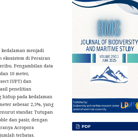
n kedalaman menjadi
ekosistem di Perairan
eribu. Pengambilan data
dan 10 meter,
ect (UPT) dan
asil penelitian
g hidup pada kedalaman
meter sebesar 2,5%, yang
enurut standar. Tutupan
ble dan pasir, dengan
PDF
aranya Acropora
umlah terbatas.