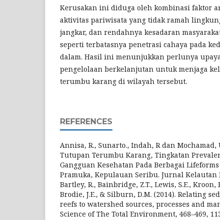
Kerusakan ini diduga oleh kombinasi faktor a
aktivitas pariwisata yang tidak ramah lingk
jangkar, dan rendahnya kesadaran masyarakat,
seperti terbatasnya penetrasi cahaya pada ke
dalam. Hasil ini menunjukkan perlunya upaya
pengelolaan berkelanjutan untuk menjaga kel
terumbu karang di wilayah tersebut.
REFERENCES
Annisa, R., Sunarto., Indah, R dan Mochamad, U
Tutupan Terumbu Karang, Tingkatan Prevalen
Gangguan Kesehatan Pada Berbagai Lifeforms
Pramuka, Kepulauan Seribu. Jurnal Kelautan Na
Bartley, R., Bainbridge, Z.T., Lewis, S.E., Kroon, F
Brodie, J.E., & Silburn, D.M. (2014). Relating s
reefs to watershed sources, processes and ma
Science of The Total Environment, 468–469, 113