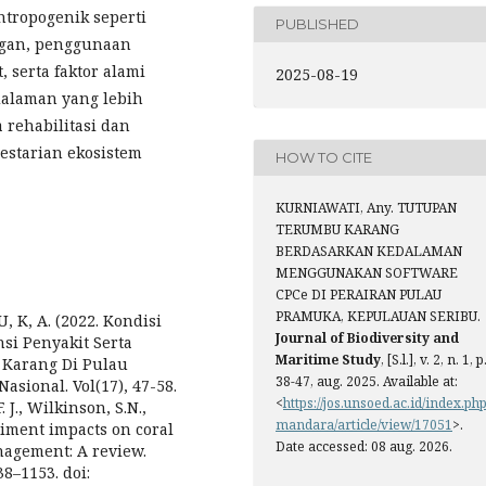
ntropogenik seperti
PUBLISHED
ungan, penggunaan
 serta faktor alami
2025-08-19
dalaman yang lebih
 rehabilitasi dan
estarian ekosistem
HOW TO CITE
KURNIAWATI, Any. TUTUPAN
TERUMBU KARANG
BERDASARKAN KEDALAMAN
MENGGUNAKAN SOFTWARE
CPCe DI PERAIRAN PULAU
PRAMUKA, KEPULAUAN SERIBU.
, K, A. (2022. Kondisi
Journal of Biodiversity and
si Penyakit Serta
Maritime Study
, [S.l.], v. 2, n. 1, p
 Karang Di Pulau
38-47, aug. 2025. Available at:
sional. Vol(17), 47-58.
<
https://jos.unsoed.ac.id/index.php
. J., Wilkinson, S.N.,
mandara/article/view/17051
>.
ediment impacts on coral
Date accessed: 08 aug. 2026.
nagement: A review.
8–1153. doi: