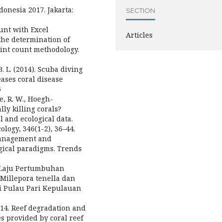
donesia 2017. Jakarta:
SECTION
ount with Excel
Articles
the determination of
int count methodology.
B. L. (2014). Scuba diving
eases coral disease
6
one, R. W., Hoegh-
lly killing corals?
l and ecological data.
logy, 346(1-2), 36–44.
 management and
ogical paradigms. Trends
 Laju Pertumbuhan
 Millepora tenella dan
Di Pulau Pari Kepulauan
 2014. Reef degradation and
es provided by coral reef