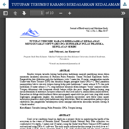
TUTUPAN TERUMBU KARANG BERDASARKAN KEDALAMAN MENGGUNAKAN SOFTWARE CPCe DI PERAIRAN PULAU PRAMUKA, KEPULAUAN SERIBU