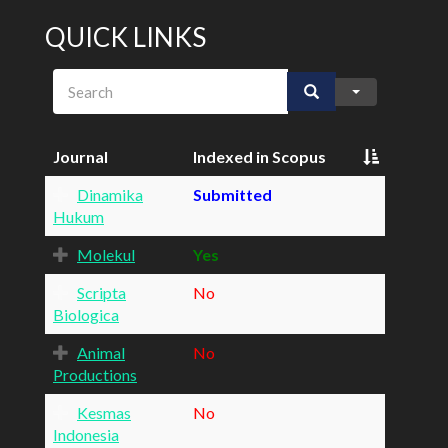
QUICK LINKS
Search
Journal
Indexed in Scopus
Dinamika
Submitted
Hukum
Molekul
Yes
Scripta
No
Biologica
Animal
No
Productions
Kesmas
No
Indonesia