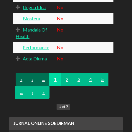
Lingua Idea
No
Biosfera
No
Mandala Of
No
Health
Performance
No
Acta Diurna
No
«
‹
...
1
2
3
4
5
...
›
»
1 of 7
JURNAL ONLINE SOEDIRMAN