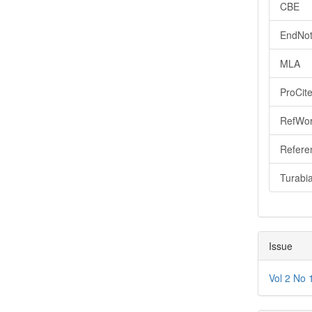
CBE
EndNot
MLA
ProCit
RefWo
Refere
Turabi
Issue
Vol 2 No 