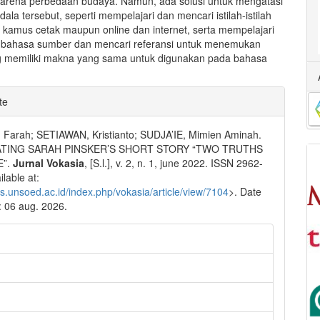
karena perbedaan budaya. Namun, ada solusi untuk mengatasi
ala tersebut, seperti mempelajari dan mencari istilah-istilah
i kamus cetak maupun online dan internet, serta mempelajari
 bahasa sumber dan mencari referansi untuk menemukan
g memiliki makna yang sama untuk digunakan pada bahasa
e
te
ls
 Farah; SETIAWAN, Kristianto; SUDJA’IE, Mimien Aminah.
TING SARAH PINSKER’S SHORT STORY “TWO TRUTHS
E”.
Jurnal Vokasia
, [S.l.], v. 2, n. 1, june 2022. ISSN 2962-
lable at:
jos.unsoed.ac.id/index.php/vokasia/article/view/7104
>. Date
 06 aug. 2026.