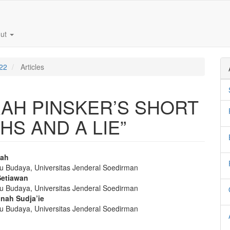
out
022
Articles
AH PINSKER’S SHORT
S AND A LIE”
lah
mu Budaya, Universitas Jenderal Soedirman
e
Setiawan
nt
mu Budaya, Universitas Jenderal Soedirman
nah Sudja’ie
mu Budaya, Universitas Jenderal Soedirman