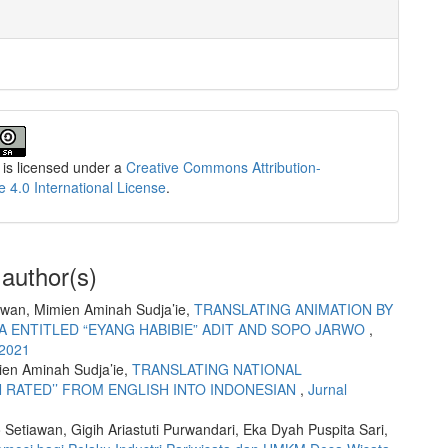
 is licensed under a
Creative Commons Attribution-
e 4.0 International License
.
 author(s)
awan, Mimien Aminah Sudja’ie,
TRANSLATING ANIMATION BY
IHA ENTITLED “EYANG HABIBIE” ADIT AND SOPO JARWO
,
 2021
mien Aminah Sudja’ie,
TRANSLATING NATIONAL
 RATED’’ FROM ENGLISH INTO INDONESIAN
,
Jurnal
to Setiawan, Gigih Ariastuti Purwandari, Eka Dyah Puspita Sari,