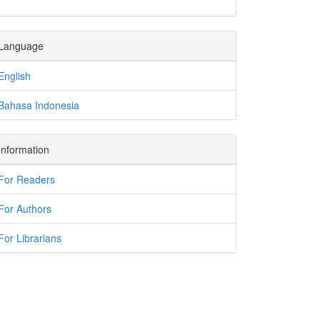
Language
English
Bahasa Indonesia
Information
For Readers
For Authors
For Librarians