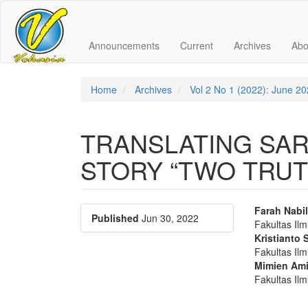
Quick
jump
Announcements
Current
Archives
Ab
to
page
Home
Archives
Vol 2 No 1 (2022): June 2
content
TRANSLATING SAR
Main
Navigation
STORY “TWO TRUTH
Main
Content
Sidebar
Article
Main
Farah Nabi
Published
Jun 30, 2022
Fakultas Il
Sidebar
Articl
Kristianto 
Conte
Fakultas Il
Mimien Ami
Fakultas Il