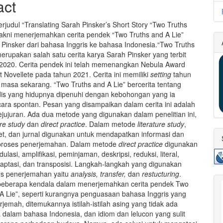
act
berjudul “Translating Sarah Pinsker’s Short Story “Two Truths
yakni menerjemahkan cerita pendek “Two Truths and A Lie”
 Pinsker dari bahasa Inggris ke bahasa Indonesia.“Two Truths
erupakan salah satu cerita karya Sarah Pinsker yang terbit
2020. Cerita pendek ini telah memenangkan Nebula Award
 Novellete pada tahun 2021. Cerita ini memiliki
setting
tahun
masa sekarang. “Two Truths and A Lie” bercerita tentang
is yang hidupnya dipenuhi dengan kebohongan yang ia
ara spontan. Pesan yang disampaikan dalam cerita ini adalah
jujuran. Ada dua metode yang digunakan dalam penelitian ini,
ure study
dan
direct practice
. Dalam metode
literature study
,
net, dan jurnal digunakan untuk mendapatkan informasi dan
roses penerjemahan. Dalam metode
direct practice
digunakan
dulasi, amplifikasi, peminjaman, deskripsi, reduksi, literal,
adaptasi, dan transposisi. Langkah-langkah yang digunakan
es penerjemahan yaitu
analysis, transfer,
dan
restucturing
.
beberapa kendala dalam menerjemahkan cerita pendek Two
 A Lie”, seperti kurangnya penguasaan bahasa Inggris yang
erjemah, ditemukannya istilah-istilah asing yang tidak ada
dalam bahasa Indonesia, dan idiom dan lelucon yang sulit