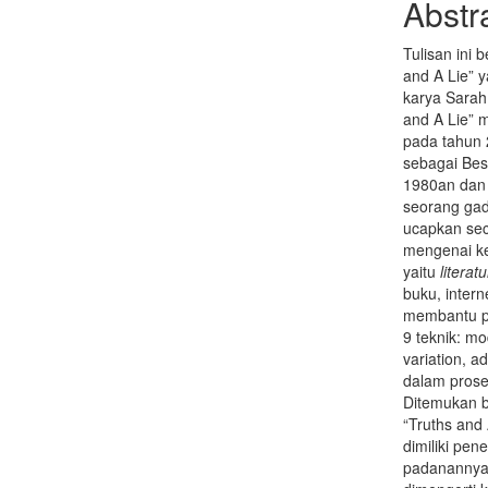
Abstr
Tulisan ini 
and A Lie” 
karya Sarah
and A Lie” m
pada tahun 
sebagai Best
1980an dan 
seorang gad
ucapkan sec
mengenai ke
yaitu
literat
buku, inter
membantu p
9 teknik: mo
variation, 
dalam pros
Ditemukan 
“Truths and
dimiliki pen
padanannya 