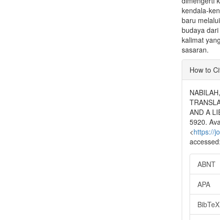
dimengerti 
kendala-kend
baru melalu
budaya dari
kalimat yan
sasaran.
Articl
How to Ci
Detai
NABILAH,
TRANSLA
AND A LI
5920. Avai
<
https://
accessed:
ABNT
APA
BibTeX