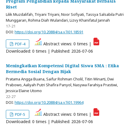
Program Pengabdian kepada Masyarakat Berbasis
Riset
Lilik Muzdalifah, Triyani Triyani, Noor Sofiyati, Tassya Salsabila Putri
Munggaran, Rohma Diah Wulandari, Lizvy Khanifatul Jannah
17-21
DOI:
https://doi.org/10.20884/sa.v7i01.18591
Abstract views: 0 times |
PDF-4
Downloaded: 0 times | Published: 2026-07-06
Meningkatkan Kompetensi Digital Siswa SMA : Etika
Bermedia Sosial Dengan Bijak
Pratama Angga Buana, Saifur Rohman Cholil, Titin Winarti, Dwi
Prabowo, Aaliyah Putri Shafira Panyol, Nasywa Farahiya Prastiwi,
Jessica Elaine Utomo
22-27
DOI:
https://doi.org/10.20884/sa.v7i01.19964
Abstract views: 0 times |
PDF-5
Downloaded: 0 times | Published: 2026-07-06