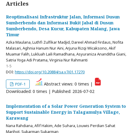
Articles
Reoptimalisasi Infrastruktur Jalan, Informasi Dusun
Sumberbendo dan Informasi Bukit Jabal di Dusun
Sumberbendo, Desa Kucur, Kabupaten Malang, Jawa
Timur
Azka Maulana, Luthfi Zulfikar Madjid, Dareel Ahmad Firdaus, Nofita
Malasari, Aghnia Hanum Nur Aini, Arjuna Rizqi Wicaksono, Akif
Muamar Falih, Lukluah Laili Ramadhana, Asyuraniza Ananditha Giani,
Satria Yoga Adi Pratama, Virginia Nur Rahmanti
1-5
DOI:
https://doi.org/10.20884/sa.v7i01.17270
Abstract views: 0 times |
PDF-1
Downloaded: 0 times | Published: 2026-07-02
Implementation of a Solar Power Generation System to
Support Sustainable Energy in Talagamulya Village,
Karawang
Nana Rahdiana, Afif Hakim, Ade Suhara, Louwis Perdian Sahat
Marihot, Sukarman Sukarman