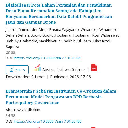
Digitalisasi Peta Lahan Pertanian dan Pemukiman
Desa Plana Kecamatan Somagede Kabupaten
Banyumas Berdasarkan Data Satelit Penginderaan
Jauh dan Gambar Drone
Jamrud Aminuddin, Mirda Prisma Wijayanto, Wihantoro Wihantoro,
Sehah Sehah, Sugito Sugito, Rostaman Rostaman, Rosi Widarawati,
Diah Ayu Rahmalia, Maskhiyatus Shokhib, Ulil Azmi, Dian Rizqi
Saputra
28-33
DOI:
https://doi.org/10.20884/sa.v7i01.20435
Abstract views: 0 times |
PDF-6
Downloaded: 0 times | Published: 2026-07-06
Branstorming sebagai Instrumen Co-Creation dalam
Perumusan Model Pengawasan BPD Berbasis
Participatory Governance
Abdul Aziz Zulhakim
34-38
DOI:
https://doi.org/10.20884/sa.v7i01.20480