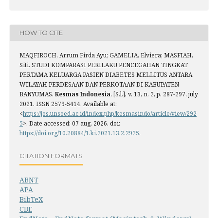
HOW TO CITE
MAQFIROCH, Arrum Firda Ayu; GAMELIA, Elviera; MASFIAH,
Siti. STUDI KOMPARASI PERILAKU PENCEGAHAN TINGKAT
PERTAMA KELUARGA PASIEN DIABETES MELLITUS ANTARA
WILAYAH PERDESAAN DAN PERKOTAAN DI KABUPATEN
BANYUMAS.
Kesmas Indonesia
, [S.l.], v. 13, n. 2, p. 287-297, july
2021. ISSN 2579-5414. Available at:
<
https://jos.unsoed.ac.id/index.php/kesmasindo/article/view/292
5
>. Date accessed: 07 aug. 2026. doi:
https://doi.org/10.20884/1.ki.2021.13.2.2925
.
CITATION FORMATS
ABNT
APA
BibTeX
CBE