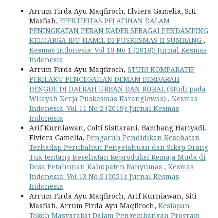
Arrum Firda Ayu Maqfiroch, Elviera Gamelia, Siti
Masfiah,
EFEKTIFITAS PELATIHAN DALAM
PENINGKATAN PERAN KADER SEBAGAI PENDAMPING
KELUARGA IBU HAMIL DI PUSKESMAS II SUMBANG
,
Kesmas Indonesia: Vol 10 No 1 (2018): Jurnal Kesmas
Indonesia
Arrum Firda Ayu Maqfiroch,
STUDI KOMPARATIF
PERILAKU PENCEGAHAN DEMAM BERDARAH
DENGUE DI DAERAH URBAN DAN RURAL (Studi pada
Wilayah Kerja Puskesmas Karanglewas)
,
Kesmas
Indonesia: Vol 11 No 2 (2019): Jurnal Kesmas
Indonesia
Arif Kurniawan, Colti Sistiarani, Bambang Hariyadi,
Elviera Gamelia,
Pengaruh Pendidikan Kesehatan
Terhadap Perubahan Pengetahuan dan Sikap Orang
Tua tentang Kesehatan Reproduksi Remaja Muda di
Desa Petahunan Kabupaten Banyumas
,
Kesmas
Indonesia: Vol 13 No 2 (2021): Jurnal Kesmas
Indonesia
Arrum Firda Ayu Maqfiroch, Arif Kurniawan, Siti
Masfiah, Arrum Firda Ayu Maqfiroch,
Kesiapan
Tokoh Masyarakat Dalam Pengembangan Program