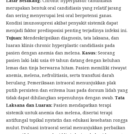
Latar Belakang:
Chronic hyperplastic candidiasis
merupakan bentuk oral candidiasis yang relatif jarang
dan sering menyerupai lesi oral berpotensi ganas.
Kondisi imunosupresi akibat penyakit sistemik dapat
menjadi faktor predisposisi penting terjadinya infeksi ini.
Tujuan:
Mendeskripsikan diagnosis, tata laksana, dan
luaran klinis chronic hyperplastic candidiasis pada
pasien dengan anemia dan melena.
Kasus:
Seorang
pasien laki-laki usia 69 tahun datang dengan keluhan
lemas dan tinja berwarna hitam. Pasien memiliki riwayat
anemia, melena, nefrolitiasis, serta transfusi darah
berulang. Pemeriksaan intraoral menunjukkan plak
putih persisten dan eritema luas pada dorsum lidah yang
tidak dapat dihilangkan sepenuhnya dengan swab.
Tata
Laksana dan Luaran:
Pasien mendapatkan terapi
sistemik untuk anemia dan melena, disertai terapi
antifungal topikal nystatin dan edukasi kesehatan rongga
mulut. Evaluasi intraoral serial menunjukkan perbaikan