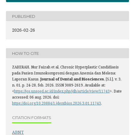
PUBLISHED
2026-02-26
HOW TO CITE
ZAHIRAH, Nur Faizah et al. Chronic Hyperplastic Candidiasis
pada Pasien Imunokompromi dengan Anemia dan Melena:
Laporan Kasus.
Journal of Dental and Biosciences
, [S.l.], v. 3,
n. 01, p. 24-28, feb. 2026. ISSN 3089-2619. Available at:
<
https://jos.unsoed.ac.id/index.php/jdb/article/view/11743
>. Date
accessed: 06 aug. 2026. doi:
https://doi.org/10.20884/1.jdentbios.2026.3.01.11743
.
CITATION FORMATS
ABNT