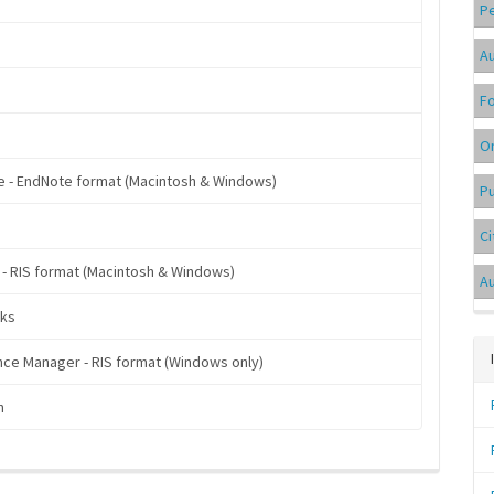
P
Au
F
On
 - EndNote format (Macintosh & Windows)
Pu
Ci
 - RIS format (Macintosh & Windows)
A
ks
ce Manager - RIS format (Windows only)
n