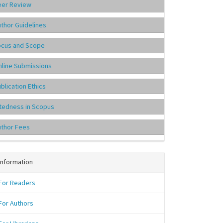
eer Review
thor Guidelines
ocus and Scope
line Submissions
blication Ethics
tedness in Scopus
uthor Fees
Information
For Readers
For Authors