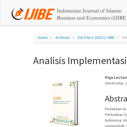
Quick
jump
to
page
Home
Archives
Vol 3 No 1 (2021): IJIBE
Art
content
Analisis Implementasi
Main
Navigation
Main
Content
Article
Main
Puja Lestar
Sidebar
Universitas 
Sidebar
Articl
Conte
Abstr
Penelitian in
Perbankan Sy
Indonesia. Un
pemerintah, y