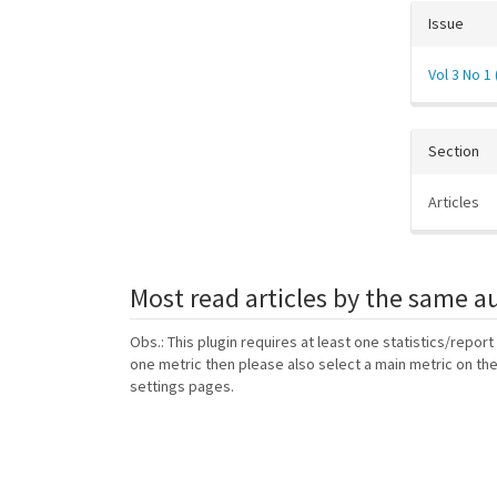
Issue
Vol 3 No 1 
Section
Articles
Most read articles by the same a
Obs.: This plugin requires at least one statistics/report
one metric then please also select a main metric on th
settings pages.