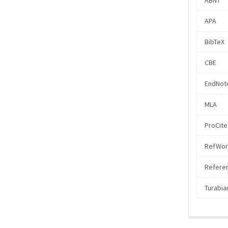
ABNT
APA
BibTeX
CBE
EndNote
MLA
ProCite
RefWor
Referen
Turabia