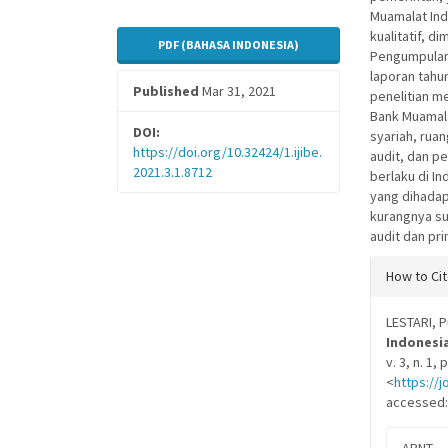
Muamalat Ind
kualitatif, d
PDF (BAHASA INDONESIA)
Pengumpulan
laporan tahu
Published
Mar 31, 2021
penelitian me
Bank Muamala
DOI:
syariah, ruan
https://doi.org/10.32424/1.ijibe.
audit, dan p
2021.3.1.8712
berlaku di I
yang dihadap
kurangnya s
audit dan pri
Articl
How to Ci
Detail
LESTARI, P
Indonesia
v. 3, n. 1,
<
https://j
accessed: 