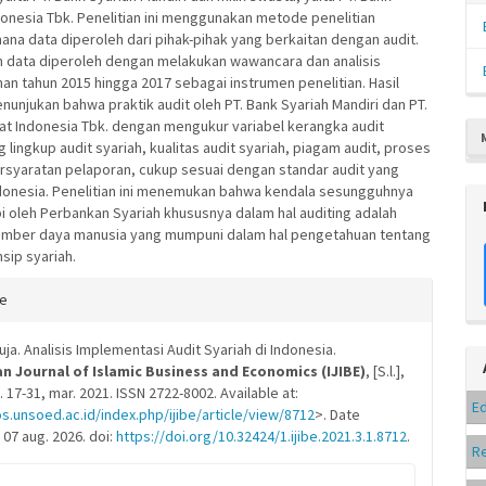
onesia Tbk. Penelitian ini menggunakan metode penelitian
imana data diperoleh dari pihak-pihak yang berkaitan dengan audit.
 data diperoleh dengan melakukan wawancara dan analisis
nan tahun 2015 hingga 2017 sebagai instrumen penelitian. Hasil
nunjukan bahwa praktik audit oleh PT. Bank Syariah Mandiri dan PT.
t Indonesia Tbk. dengan mengukur variabel kerangka audit
g lingkup audit syariah, kualitas audit syariah, piagam audit, proses
ersyaratan pelaporan, cukup sesuai dengan standar audit yang
ndonesia. Penelitian ini menemukan bahwa kendala sesungguhnya
i oleh Perbankan Syariah khususnya dalam hal auditing adalah
umber daya manusia yang mumpuni dalam hal pengetahuan tentang
nsip syariah.
e
te
s
uja. Analisis Implementasi Audit Syariah di Indonesia.
n Journal of Islamic Business and Economics (IJIBE)
, [S.l.],
 p. 17-31, mar. 2021. ISSN 2722-8002. Available at:
Ed
os.unsoed.ac.id/index.php/ijibe/article/view/8712
>. Date
07 aug. 2026. doi:
https://doi.org/10.32424/1.ijibe.2021.3.1.8712
.
R