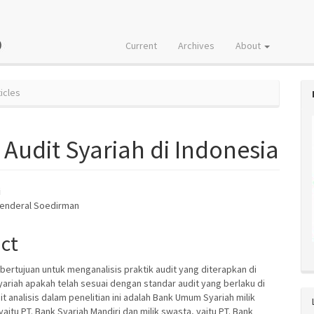
Current
Archives
About
icles
 Audit Syariah di Indonesia
i
Jenderal Soedirman
e
nt
act
i bertujuan untuk menganalisis praktik audit yang diterapkan di
ariah apakah telah sesuai dengan standar audit yang berlaku di
it analisis dalam penelitian ini adalah Bank Umum Syariah milik
aitu PT. Bank Syariah Mandiri dan milik swasta, yaitu PT. Bank