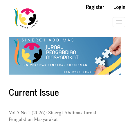
Register
Login
Quick
jump
Togg
to
navig
page
content
Main
Navigation
Main
Content
Sidebar
Current Issue
Vol 5 No 1 (2026): Sinergi Abdimas Jurnal
Pengabdian Masyarakat