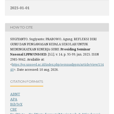
2025-01-01
HOW TO CITE
SUGIYANTO, Sugiyanto; PRABOWO, Agung. REFLEKSI DIRI
GURU DAN PENGAWASAN KEPALA SEKOLAH UNTUK
MENINGKATKAN KINERJA GURU.
Prosiding Seminar
Nasonal LPPM UNSOED
, [S.l.], v. 14, p. 95-99, jan. 2025. ISSN
2985-9042. Available at:
<
https://jos.unsoed.ac.id/index.php/semnaslppm/article/view/154
40
>. Date accessed: 10 aug. 2026.
CITATION FORMATS
ABNT
APA
BibTeX
CBE