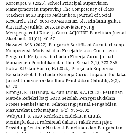
Korompot, S. (2023). School Principal Supervision
Management in Improving The Competency of Class
Teachers at SD Inpres Maliambao. Journal of Social
Research, 2(12), 5063-5074Mumtaz, Sh., Rindaningsih, I.
dan Hidayatullah. 2023. Faktor-faktor yang
Mempengaruhi Kinerja Guru. ACJOURE: Penelitian Jurnal
Akademik, 01(01), 48-57
Nawawi, M.S. (2022). Pengaruh Sertifikasi Guru terhadap
Kompetensi, Motivasi, dan Kesejahteraan Guru, serta
Pengaruh Ketiganya terhadap Kinerja Guru. Jurnal
Manajemen Pendidikan dan Ilmu Sosial. 3(1), 323-336
Putra, S.P. dan Hariri, H. (2023). Pengaruh Supervisi
Kepala Sekolah terhadap Kinerja Guru: Tinjauan Pustaka.
Jurnal Humaniora dan Ilmu Pendidikan (Jahidik), 2(2),
63-70
Ritonga, R., Harahap, R., dan Lubis, R.A. (2022). Pelatihan
Metode Refleksi bagi Guru Sekolah Penggerak dalam
Proses Pembelajaran. Selaparang: Jurnal Pengabdian
Masyarakat Berkemajuan, 6(2), 995-1002
Wahyuni, R. 2020. Refleksi: Pendekatan untuk
Meningkatkan Profesional dalam Praktik Mengajar.
Prosiding Seminar Nasional Penelitian dan Pengabdian