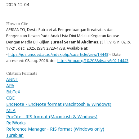
2025-12-04
How to Cite
APRIANTO, Desta Putra et al. Pengembangan Kreativitas dan
Pengenalan Hewan Pada Anak Usia Dini Melalui Kegiatan Kolase
Dengan Media Biji-Bijian.
Jurnal Serambi Abdimas
, [S.l.], v. 6, n. 02, p.
17-21, dec. 2025. ISSN 2723-4738. Available at:
<
https://jos.unsoed.ac.id/index.php/sa/article/view/14443
>. Date
accessed: 08 aug. 2026. doi:
https://doi.org/10.20884/sa.v6i02.14443
.
Citation Formats
ABNT
APA
BibTeX
CBE
EndNote - EndNote format (Macintosh & Windows)
MLA
ProCite - RIS format (Macintosh & Windows)
RefWorks
Reference Manager - RIS format (Windows only)
Turabian