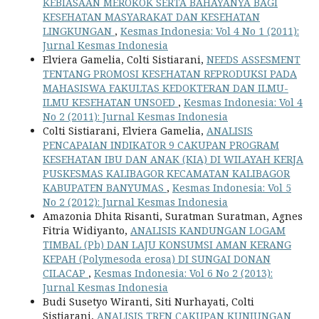
KEBIASAAN MEROKOK SERTA BAHAYANYA BAGI
KESEHATAN MASYARAKAT DAN KESEHATAN
LINGKUNGAN
,
Kesmas Indonesia: Vol 4 No 1 (2011):
Jurnal Kesmas Indonesia
Elviera Gamelia, Colti Sistiarani,
NEEDS ASSESMENT
TENTANG PROMOSI KESEHATAN REPRODUKSI PADA
MAHASISWA FAKULTAS KEDOKTERAN DAN ILMU-
ILMU KESEHATAN UNSOED
,
Kesmas Indonesia: Vol 4
No 2 (2011): Jurnal Kesmas Indonesia
Colti Sistiarani, Elviera Gamelia,
ANALISIS
PENCAPAIAN INDIKATOR 9 CAKUPAN PROGRAM
KESEHATAN IBU DAN ANAK (KIA) DI WILAYAH KERJA
PUSKESMAS KALIBAGOR KECAMATAN KALIBAGOR
KABUPATEN BANYUMAS
,
Kesmas Indonesia: Vol 5
No 2 (2012): Jurnal Kesmas Indonesia
Amazonia Dhita Risanti, Suratman Suratman, Agnes
Fitria Widiyanto,
ANALISIS KANDUNGAN LOGAM
TIMBAL (Pb) DAN LAJU KONSUMSI AMAN KERANG
KEPAH (Polymesoda erosa) DI SUNGAI DONAN
CILACAP
,
Kesmas Indonesia: Vol 6 No 2 (2013):
Jurnal Kesmas Indonesia
Budi Susetyo Wiranti, Siti Nurhayati, Colti
Sistiarani,
ANALISIS TREN CAKUPAN KUNJUNGAN