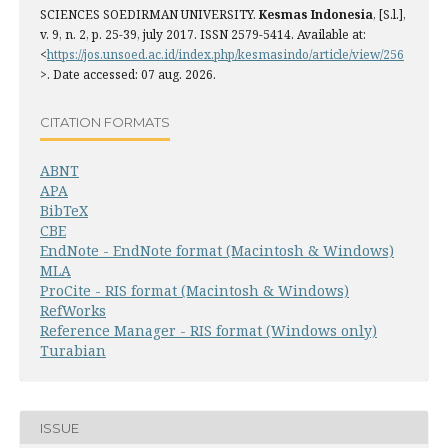
SCIENCES SOEDIRMAN UNIVERSITY.
Kesmas Indonesia
, [S.l.],
v. 9, n. 2, p. 25-39, july 2017. ISSN 2579-5414. Available at:
<
https://jos.unsoed.ac.id/index.php/kesmasindo/article/view/256
>. Date accessed: 07 aug. 2026.
CITATION FORMATS
ABNT
APA
BibTeX
CBE
EndNote - EndNote format (Macintosh & Windows)
MLA
ProCite - RIS format (Macintosh & Windows)
RefWorks
Reference Manager - RIS format (Windows only)
Turabian
ISSUE