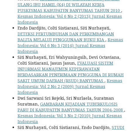
ULANG IBU HAMIL (K4) DI WILAYAH KERJA
PUSKESMAS KABUPATEN BANYUMAS TAHUN 2010
,
Kesmas Indonesia: Vol 6 No 2 (2013): Jurnal Kesmas
Indonesia
Endo Dardjito, Colti Sistiarani, Siti Nurhayati,
DETEKSI PERTUMBUHAN DAN PERKEMBANGAN
BALITA MELALUI PENGGUNAAN BUKU KIA
,
Kesmas
Indonesia: Vol 6 No 3 (2014): Jurnal Kesmas
Indonesia
Siti Nurhayati, Eri Wahyuningsih, Devi Octaviana,
Colti Sistiarani, Jasun Jasun,
EVALUASI SISTEM
INFORMASI MANAJEMEN KEPERAWATAN
BERDASARKAN PENERIMAAN PENGGUNA DI RUMAH
SAKIT UMUM DAERAH (RSUD) BANYUMAS
,
Kesmas
Indonesia: Vol 2 No 2 (2009): Jurnal Kesmas
Indonesia
Dwi Sarwani Sri Rejeki, Sri Nurlaela, Suratman
Suratman,
GAMBARAN KEJADIAN TUBERKULOSIS
PARU DI KABUPATEN BANYUMAS TAHUN 2004-2008
,
Kesmas Indonesia: Vol 3 No 2 (2010): Jurnal Kesmas
Indonesia
Siti Nurhayati, Colti Sistiarani, Endo Dardjito,
STUDI