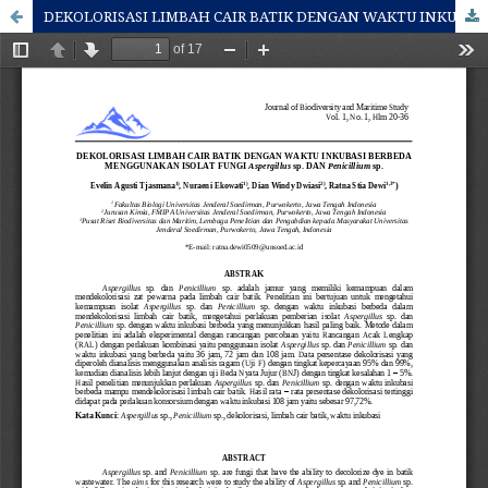
DEKOLORISASI LIMBAH CAIR BATIK DENGAN WAKTU INKUBASI BERBEDA MENGGUNAKAN ISOLAT FUNGI Aspergillus sp. DAN Penicillium sp.