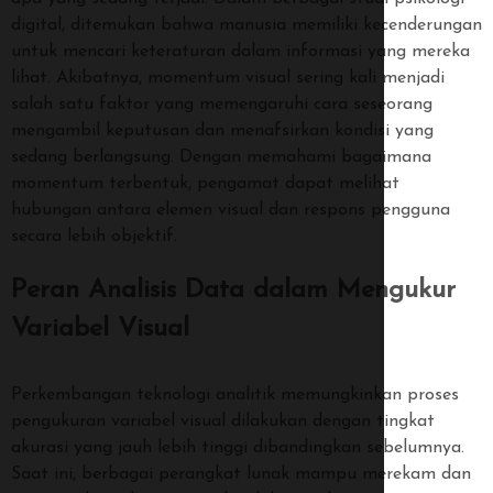
digital, ditemukan bahwa manusia memiliki kecenderungan
untuk mencari keteraturan dalam informasi yang mereka
lihat. Akibatnya, momentum visual sering kali menjadi
salah satu faktor yang memengaruhi cara seseorang
mengambil keputusan dan menafsirkan kondisi yang
sedang berlangsung. Dengan memahami bagaimana
momentum terbentuk, pengamat dapat melihat
hubungan antara elemen visual dan respons pengguna
secara lebih objektif.
Peran Analisis Data dalam Mengukur
Variabel Visual
Perkembangan teknologi analitik memungkinkan proses
pengukuran variabel visual dilakukan dengan tingkat
akurasi yang jauh lebih tinggi dibandingkan sebelumnya.
Saat ini, berbagai perangkat lunak mampu merekam dan