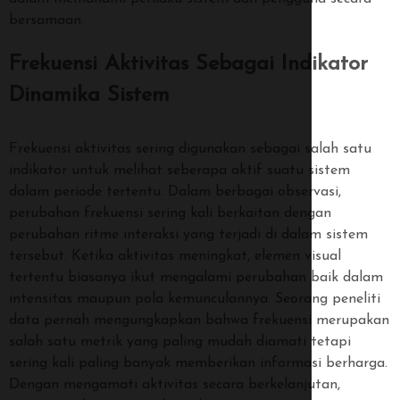
bersamaan.
Frekuensi Aktivitas Sebagai Indikator
Dinamika Sistem
Frekuensi aktivitas sering digunakan sebagai salah satu
indikator untuk melihat seberapa aktif suatu sistem
dalam periode tertentu. Dalam berbagai observasi,
perubahan frekuensi sering kali berkaitan dengan
perubahan ritme interaksi yang terjadi di dalam sistem
tersebut. Ketika aktivitas meningkat, elemen visual
tertentu biasanya ikut mengalami perubahan baik dalam
intensitas maupun pola kemunculannya. Seorang peneliti
data pernah mengungkapkan bahwa frekuensi merupakan
salah satu metrik yang paling mudah diamati tetapi
sering kali paling banyak memberikan informasi berharga.
Dengan mengamati aktivitas secara berkelanjutan,