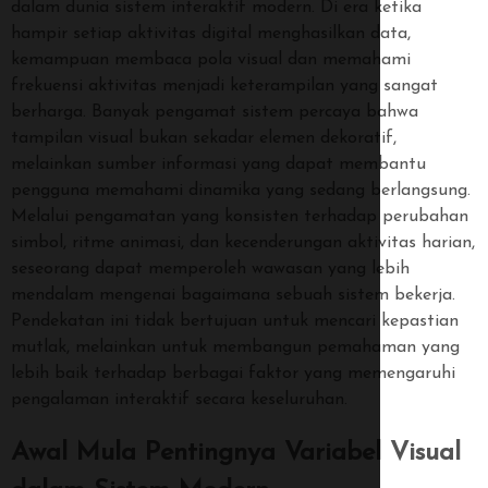
dalam dunia sistem interaktif modern. Di era ketika
hampir setiap aktivitas digital menghasilkan data,
kemampuan membaca pola visual dan memahami
frekuensi aktivitas menjadi keterampilan yang sangat
berharga. Banyak pengamat sistem percaya bahwa
tampilan visual bukan sekadar elemen dekoratif,
melainkan sumber informasi yang dapat membantu
pengguna memahami dinamika yang sedang berlangsung.
Melalui pengamatan yang konsisten terhadap perubahan
simbol, ritme animasi, dan kecenderungan aktivitas harian,
seseorang dapat memperoleh wawasan yang lebih
mendalam mengenai bagaimana sebuah sistem bekerja.
Pendekatan ini tidak bertujuan untuk mencari kepastian
mutlak, melainkan untuk membangun pemahaman yang
lebih baik terhadap berbagai faktor yang memengaruhi
pengalaman interaktif secara keseluruhan.
Awal Mula Pentingnya Variabel Visual