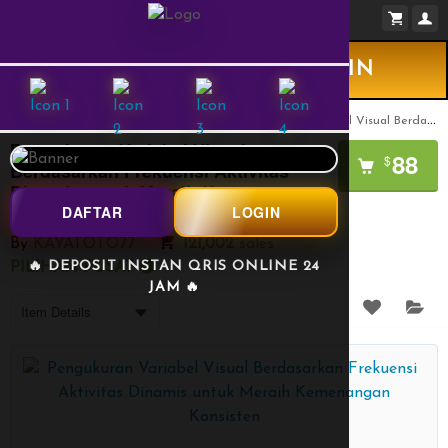
DAFTAR
LOGIN
KAYATOTO77
Situs Terpercaya
Pengukuran Variabel Visual Berdasarkan Frekuensi Aktivitas Dinamis untuk Meraih Kemenangan Konsisten
Pengukuran Variabel Visual
88
$
Berdasarkan Frekuensi Aktivitas
Dinamis untuk Meraih Kemenangan
Konsisten
DAFTAR
LOGIN
By
KAYATOTO77
121,002
sales
🔥 DEPOSIT INSTAN QRIS ONLINE 24
PILIHAN PUSAT
JAM 🔥
Item Details