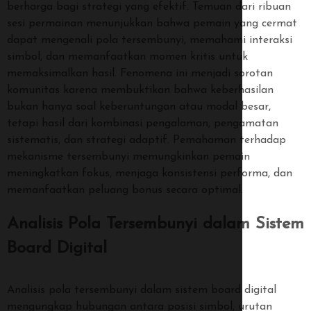
berharga bagi strategi yang efektif. Temuan dari ribuan
sesi permainan menunjukkan bahwa pemain yang cermat
dapat mengenali pola tersembunyi, memahami interaksi
simbol, dan memanfaatkan momen kritis untuk
memaksimalkan hasil. Fenomena ini menjadi sorotan
komunitas karena membuktikan bahwa keberhasilan
bukan hanya soal keberuntungan atau modal besar,
tetapi hasil dari kombinasi pengalaman, pengamatan
sistematis, dan strategi adaptif. Pemahaman terhadap
mekanisme tersembunyi memungkinkan pemain
meningkatkan fokus, menjaga konsistensi performa, dan
memanfaatkan peluang bonus secara optimal.
Analisis Pola Tersembunyi dalam Sistem
Board Digital
Analisis pola tersembunyi dalam sistem board digital
mengungkap hubungan antara posisi simbol, urutan