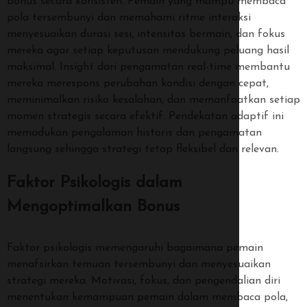
bonus secara konsisten. Pemain yang mampu membaca
pola tersembunyi dan memahami ritme interaksi
menyesuaikan durasi sesi, intensitas bermain, dan fokus
mereka agar setiap keputusan mendukung peluang hasil
maksimal. Insight dari pengamatan real-time membantu
mereka merespons perubahan kondisi dengan cepat,
meminimalkan risiko kesalahan, dan memanfaatkan setiap
momen strategis secara efektif. Pendekatan adaptif ini
memadukan pengalaman historis dan pengamatan
langsung sehingga strategi tetap fleksibel dan relevan.
Faktor Psikologis dalam
Mengoptimalkan Bonus
Faktor psikologis memengaruhi bagaimana pemain
menafsirkan temuan tersembunyi dan menyesuaikan
strategi mereka. Motivasi, fokus, dan pengendalian diri
menentukan kemampuan pemain dalam membaca pola,