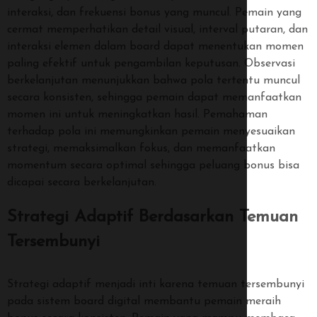
interaksi, dan frekuensi bonus yang muncul. Pemain yang
cermat memperhatikan detail visual, interval putaran, dan
interaksi elemen dalam board dapat menentukan momen
paling efektif untuk pengambilan keputusan. Observasi
berkelanjutan menunjukkan bahwa pola tertentu muncul
secara konsisten, sehingga pemain dapat memanfaatkan
momen ini untuk meningkatkan hasil. Pemahaman
terhadap pola ini memungkinkan pemain menyesuaikan
strategi, memaksimalkan fokus, dan memanfaatkan
momentum secara optimal sehingga peluang bonus bisa
dicapai secara berkelanjutan.
Strategi Adaptif Berdasarkan Temuan
Tersembunyi
Strategi adaptif menjadi inti karena temuan tersembunyi
pada sistem board digital membantu pemain meraih