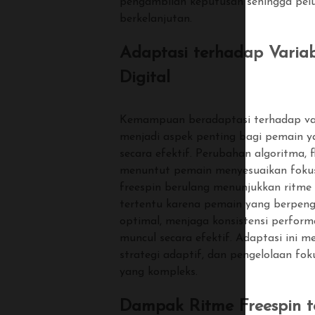
pengambilan keputusan sehingga pelu
berkelanjutan.
Adaptasi terhadap Variab
Digital
Kemampuan beradaptasi terhadap varia
menjadi aspek penting bagi pemain y
secara efektif. Perubahan algoritma,
menuntut pemain menyesuaikan fokus, 
freespin berulang menunjukkan ritme
tertentu karena pemain yang berpen
optimal, menjaga konsistensi perf
muncul secara efektif. Adaptasi ini 
strategi adaptif, dan pengelolaan f
yang kompleks.
Dampak Ritme Freespin t