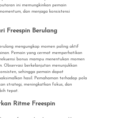
putaran ini memungkinkan pemain
momentum, dan menjaga konsistensi
ri Freespin Berulang
 berulang mengungkap momen paling aktif
rmainan. Pemain yang cermat memperhatikan
an frekuensi bonus mampu menentukan momen
. Observasi berkelanjutan menunjukkan
konsisten, sehingga pemain dapat
ksimalkan hasil. Pemahaman terhadap pola
n strategi, meningkatkan fokus, dan
ih tepat.
rkan Ritme Freespin