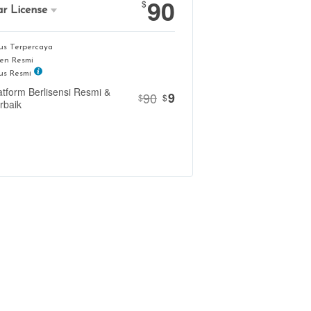
90
$
r License
90
lar License
$
SELECTED
luded:
tus Terpercaya
by you or one client, in a single end
luded:
en Resmi
uct which end users
luded:
are not
charged for.
tus Resmi
otal price includes the item price and a
atform Berlisensi Resmi &
90
9
$
$
 fee.
rbaik