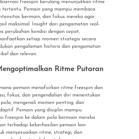
observasi freespin berulang menunjukkan ritme
en tertentu. Pemain yang mampu membaca
intensitas bermain, dan fokus mereka agar
il maksimal. Insight dari pengamatan real-
 perubahan kondisi dengan cepat,
manfaatkan setiap momen strategis secara
adukan pengalaman historis dan pengamatan
ibel dan relevan.
 Mengoptimalkan Ritme Putaran
mana pemain menafsirkan ritme freespin dan
si, fokus, dan pengendalian diri menentukan
ola, mengenali momen penting, dan
daptif. Pemain yang disiplin mampu
asi freespin ke dalam pola bermain mereka
tan terhadap keberhasilan pemain lain
 menyesuaikan ritme, strategi, dan