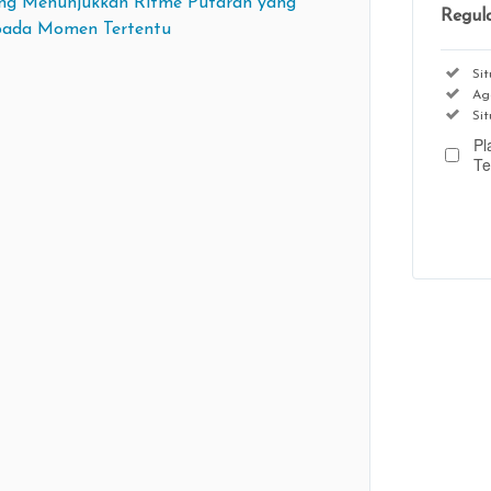
Regula
Regu
Inc
Si
Use, 
Inc
Ag
prod
Inc
Si
The t
Pl
buyer
Te
View
license
details