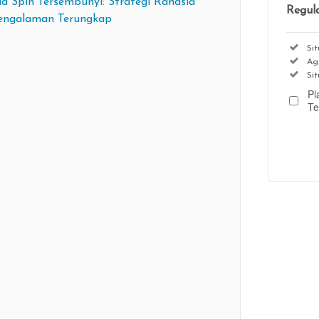
Regula
Regu
Inc
Si
Use, 
Inc
Ag
prod
Inc
Si
The t
Pl
buyer
Te
View
license
details