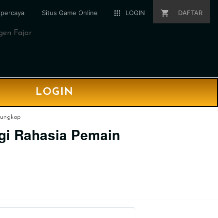
rpercaya
Situs Game Online
LOGIN
DAFTAR
LOGIN
erungkap
egi Rahasia Pemain