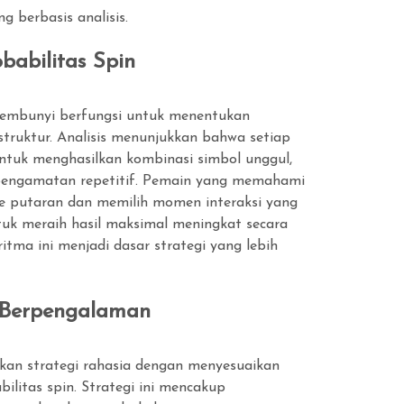
 berbasis analisis.
abilitas Spin
rsembunyi berfungsi untuk menentukan
rstruktur. Analisis menunjukkan bahwa setiap
ntuk menghasilkan kombinasi simbol unggul,
i pengamatan repetitif. Pemain yang memahami
 putaran dan memilih momen interaksi yang
tuk meraih hasil maksimal meningkat secara
tma ini menjadi dasar strategi yang lebih
 Berpengalaman
n strategi rahasia dengan menyesuaikan
ilitas spin. Strategi ini mencakup