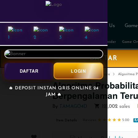
Situs Terpercaya
TAMAGO4D
Contact Us
Game 
Situs Terpercaya
TAMAGO4D
Situs Terpercaya
Provider
Game On
DAFTAR
DAFTAR
LOGIN
TAMAGO4D
Situs Terpercaya
Algoritma 
Algoritma Probabili
🔥 DEPOSIT INSTAN QRIS ONLINE 24
Berpengalaman Ter
JAM 🔥
By
TAMAGO4D
121,002
sales
5.00
Reviews
5.00
Item Details
8,
stars