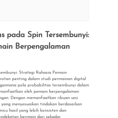
as pada Spin Tersembunyi:
emain Berpengalaman
sembunyi: Strategi Rahasia Pemain
otan penting dalam studi permainan digital
agaimana pola probabilitas tersembunyi dalam
 dimanfaatkan oleh pemain berpengalaman
ngan. Dengan memanfaatkan ribuan sesi
i yang menyesuaikan tindakan berdasarkan
icu hasil yang lebih konsisten dan
ndekatan bermain dari sekadar