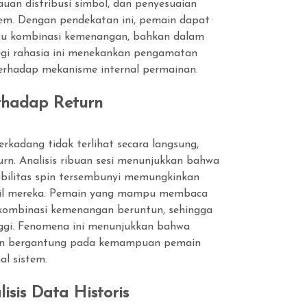
uan distribusi simbol, dan penyesuaian
stem. Dengan pendekatan ini, pemain dapat
u kombinasi kemenangan, bahkan dalam
tegi rahasia ini menekankan pengamatan
terhadap mekanisme internal permainan.
rhadap Return
rkadang tidak terlihat secara langsung,
urn. Analisis ribuan sesi menunjukkan bahwa
litas spin tersembunyi memungkinkan
asil mereka. Pemain yang mampu membaca
 kombinasi kemenangan beruntun, sehingga
tinggi. Fenomena ini menunjukkan bahwa
ern bergantung pada kemampuan pemain
al sistem.
lisis Data Historis