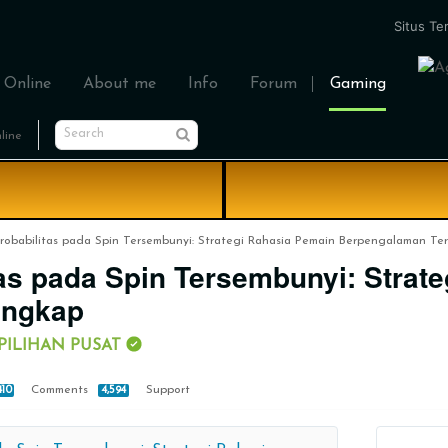
Situs Te
Online
About me
Info
Forum
Gaming
Situs
line
Game
Online
Resmi
Probabilitas pada Spin Tersembunyi: Strategi Rahasia Pemain Berpengalaman T
tas pada Spin Tersembunyi: Strat
ungkap
PILIHAN PUSAT
Comments
Support
410
4,594