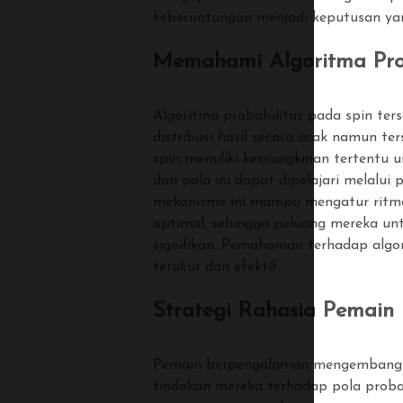
keberuntungan menjadi keputusan yang
Memahami Algoritma Prob
Algoritma probabilitas pada spin te
distribusi hasil secara acak namun te
spin memiliki kemungkinan tertentu u
dan pola ini dapat dipelajari melalu
mekanisme ini mampu mengatur ritme
optimal, sehingga peluang mereka un
signifikan. Pemahaman terhadap algori
terukur dan efektif.
Strategi Rahasia Pemain
Pemain berpengalaman mengembangka
tindakan mereka terhadap pola probab