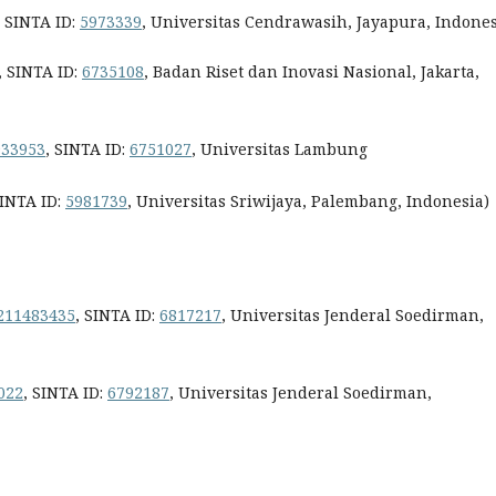
, SINTA ID:
5973339
, Universitas Cendrawasih, Jayapura, Indones
, SINTA ID:
6735108
, Badan Riset dan Inovasi Nasional, Jakarta,
933953
, SINTA ID:
6751027
, Universitas Lambung
SINTA ID:
5981739
, Universitas Sriwijaya, Palembang, Indonesia)
211483435
, SINTA ID:
6817217
, Universitas Jenderal Soedirman,
022
, SINTA ID:
6792187
, Universitas Jenderal Soedirman,