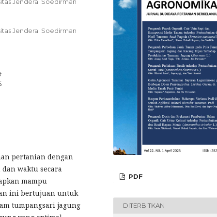
sitas Jenderal Soedirman
sitas Jenderal Soedirman
#
5
han pertanian dengan
 dan waktu secara
PDF
arapkan mampu
an ini bertujuan untuk
nam tumpangsari jagung
DITERBITKAN