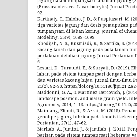
jagung dalam tumpangsari tanaman jagung (Ze
(Brassica oleracea L. var. botrytis). Jurnal Pro
92.
Kartinaty, T., Haloho, J. D., & Puspitasari, M. 
tiga varietas jagung dan dosis pemupukan pa
tumpangsari di lahan kering. Journal of Chem
Modeling, 53(9), 1689–1699.
Khodijah, N. S., Kusmiadi, R., & Sartika, S. (20
kacang tanah dan jagung pada pola tanam tu
perlakuan defoliasi jagung. Jurnal Pertanian 
6.
Lestari, D., Turmudi, E., & Suryati, D. (2019). 
lahan pada sistem tumpangsari dengan berbag
dan varietas kacang hijau. Jurnal Ilmu-Ilmu P
21(2), 82–90. https://doi.org/10.31186/jipi.21.2.82
Maddonni, G. Á., & Martínez-Bercovich, J. (201
landscape position, and maize grain yield. Int
Agronomy, 2014, 1–13. https://doi.org/10.1155/2
Maintang, Efendi, R., & Azrai, M. (2018). Pena
genotipe jagung hibrida pada kondisi kekerin
Pertanian, 27(1), 47–62.
Marliah, A., Jumini, J., & Jamilah, J. (2011). P
barisan pada sistem tumpangsari beberapa va