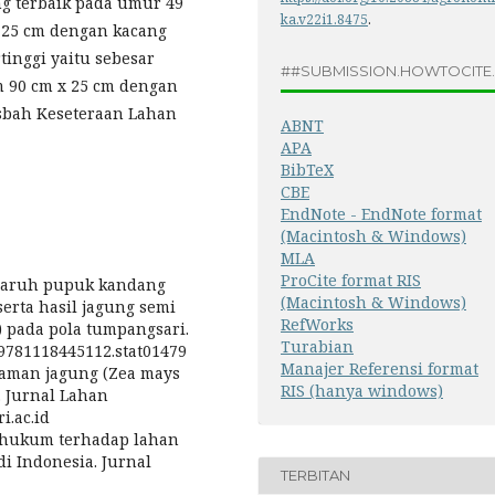
ng terbaik pada umur 49
ka.v22i1.8475
.
 25 cm dengan kacang
tinggi yaitu sebesar
##SUBMISSION.HOWTOCITE
m 90 cm x 25 cm dengan
isbah Keseteraan Lahan
ABNT
APA
BibTeX
CBE
EndNote - EndNote format
(Macintosh & Windows)
MLA
ProCite format RIS
Pengaruh pupuk kandang
(Macintosh & Windows)
erta hasil jagung semi
RefWorks
.) pada pola tumpangsari.
Turabian
2/9781118445112.stat01479
Manajer Referensi format
anaman jagung (Zea mays
RIS (hanya windows)
. Jurnal Lahan
i.ac.id
an hukum terhadap lahan
di Indonesia. Jurnal
TERBITAN