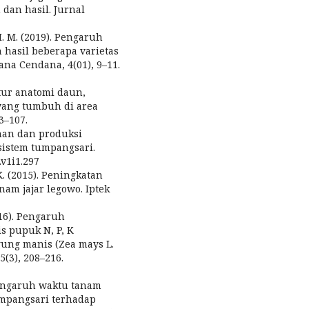
an hasil. Jurnal
 I. M. (2019). Pengaruh
hasil beberapa varietas
vana Cendana, 4(01), 9–11.
ktur anatomi daun,
 yang tumbuh di area
3–107.
buhan dan produksi
 sistem tumpangsari.
.v1i1.297
K. (2015). Peningkatan
nam jajar legowo. Iptek
016). Pengaruh
s pupuk N, P, K
ung manis (Zea mays L.
5(3), 208–216.
. Pengaruh waktu tanam
umpangsari terhadap