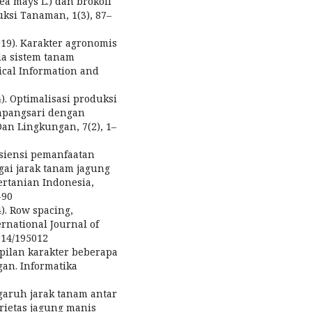
a mays L.) dan brokoli
duksi Tanaman, 1(3), 87–
(2019). Karakter agronomis
da sistem tanam
ical Information and
14). Optimalisasi produksi
mpangsari dengan
Dan Lingkungan, 7(2), 1–
Efisiensi pemanfaatan
ai jarak tanam jagung
ertanian Indonesia,
-90
4). Row spacing,
ernational Journal of
014/195012
mpilan karakter beberapa
gan. Informatika
engaruh jarak tanam antar
rietas jagung manis