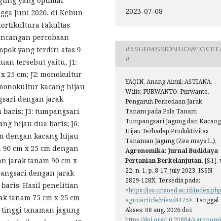
gung yang optimal.
2023-07-08
ngga Juni 2020, di Kebun
rtikultura Fakultas
Rancangan percobaan
ok yang terdiri atas 9
##SUBMISSION.HOWTOCITE
#
an tersebut yaitu, J1:
x 25 cm; J2: monokultur
YAQIN, Anang Ainul; ASTIANA,
 monokultur kacang hijau
Wilis; PURWANTO, Purwanto.
gsari dengan jarak
Pengaruh Perbedaan Jarak
 baris; J5: tumpangsari
Tanam pada Pola Tanam
Tumpangsari Jagung dan Kacang
ng hijau dua baris; J6:
Hijau Terhadap Produktivitas
m dengan kacang hijau
Tanaman Jagung (Zea mays L.).
m 90 cm x 25 cm dengan
Agronomika: Jurnal Budidaya
an jarak tanam 90 cm x
Pertanian Berkelanjutan
, [S.l.], 
22, n. 1, p. 8-17, july 2023. ISSN
pangsari dengan jarak
2829-128X. Tersedia pada:
baris. Hasil penelitian
<
https://jos.unsoed.ac.id/index.php
k tanam 75 cm x 25 cm
agro/article/view/8475
>. Tanggal
 tinggi tanaman jagung
Akses: 08 aug. 2026 doi:
https://doi.org/10.20884/agronomi