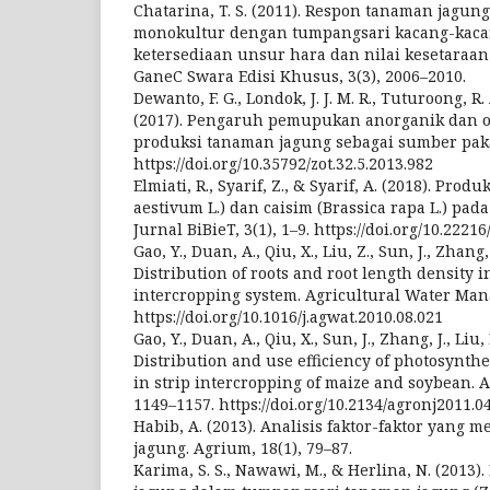
Chatarina, T. S. (2011). Respon tanaman jagun
monokultur dengan tumpangsari kacang-kaca
ketersediaan unsur hara dan nilai kesetaraan 
GaneC Swara Edisi Khusus, 3(3), 2006–2010.
Dewanto, F. G., Londok, J. J. M. R., Tuturoong, R.
(2017). Pengaruh pemupukan anorganik dan o
produksi tanaman jagung sebagai sumber pakan
https://doi.org/10.35792/zot.32.5.2013.982
Elmiati, R., Syarif, Z., & Syarif, A. (2018). Pro
aestivum L.) dan caisim (Brassica rapa L.) pad
Jurnal BiBieT, 3(1), 1–9. https://doi.org/10.22216
Gao, Y., Duan, A., Qiu, X., Liu, Z., Sun, J., Zhang
Distribution of roots and root length density 
intercropping system. Agricultural Water Man
https://doi.org/10.1016/j.agwat.2010.08.021
Gao, Y., Duan, A., Qiu, X., Sun, J., Zhang, J., Liu
Distribution and use efficiency of photosynthet
in strip intercropping of maize and soybean. 
1149–1157. https://doi.org/10.2134/agronj2011.0
Habib, A. (2013). Analisis faktor-faktor yang
jagung. Agrium, 18(1), 79–87.
Karima, S. S., Nawawi, M., & Herlina, N. (2013