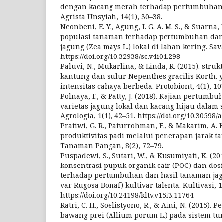
dengan kacang merah terhadap pertumbuhan d
Agrista Unsyiah, 14(1), 30–38.
Neonbeni, E. Y., Agung, I. G. A. M. S., & Suarna,
populasi tanaman terhadap pertumbuhan dan 
jagung (Zea mays L.) lokal di lahan kering. Sa
https://doi.org/10.32938/sc.v4i01.298
Paluvi, N., Mukarlina, & Linda, R. (2015). stru
kantung dan sulur Nepenthes gracilis Korth.
intensitas cahaya berbeda. Protobiont, 4(1), 10
Polnaya, F., & Patty, J. (2018). Kajian pertum
varietas jagung lokal dan kacang hijau dalam
Agrologia, 1(1), 42–51. https://doi.org/10.30598/a
Pratiwi, G. R., Paturrohman, E., & Makarim, A. 
produktivitas padi melalui penerapan jarak ta
Tanaman Pangan, 8(2), 72–79.
Puspadewi, S., Sutari, W., & Kusumiyati, K. (2
konsentrasi pupuk organik cair (POC) dan dosi
terhadap pertumbuhan dan hasil tanaman jag
var Rugosa Bonaf) kultivar talenta. Kultivasi, 1
https://doi.org/10.24198/kltv.v15i3.11764
Ratri, C. H., Soelistyono, R., & Aini, N. (2015)
bawang prei (Allium porum L.) pada sistem t