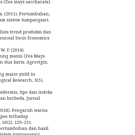
 (Zea mays saccharata).
 a. (2011). Pertumbuhan,
am sistem tumpangsari.
nalisis trend produksi dan
Journal Socio Economics
W. F. (2014).
ung manis (Zea Mays
n dua baris. Agrovigor,
ng maize yield in
gical Research, 3(3),
epidermis, tipe dan indeks
gan berbeda. Jurnal
. (2018). Pengaruh warna
mpos terhadap
6(2), 129–131.
 pertumbuhan dan hasil
sistem tumpangsari