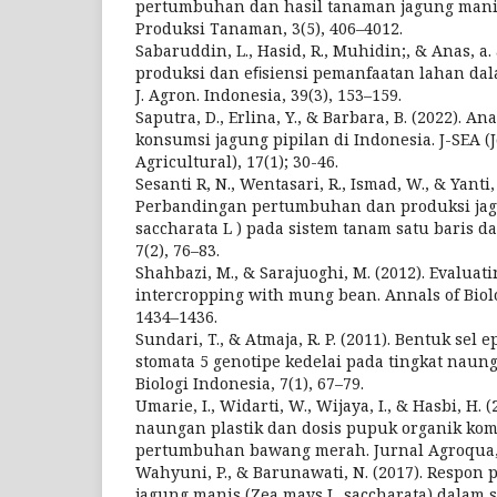
pertumbuhan dan hasil tanaman jagung manis
Produksi Tanaman, 3(5), 406–4012.
Sabaruddin, L., Hasid, R., Muhidin;, & Anas, a.
produksi dan eﬁsiensi pemanfaatan lahan dal
J. Agron. Indonesia, 39(3), 153–159.
Saputra, D., Erlina, Y., & Barbara, B. (2022). A
konsumsi jagung pipilan di Indonesia. J-SEA (
Agricultural), 17(1); 30-46.
Sesanti R, N., Wentasari, R., Ismad, W., & Yanti, 
Perbandingan pertumbuhan dan produksi jag
saccharata L ) pada sistem tanam satu baris da
7(2), 76–83.
Shahbazi, M., & Sarajuoghi, M. (2012). Evaluati
intercropping with mung bean. Annals of Biolo
1434–1436.
Sundari, T., & Atmaja, R. P. (2011). Bentuk sel 
stomata 5 genotipe kedelai pada tingkat naun
Biologi Indonesia, 7(1), 67–79.
Umarie, I., Widarti, W., Wijaya, I., & Hasbi, H
naungan plastik dan dosis pupuk organik ko
pertumbuhan bawang merah. Jurnal Agroqua, 1
Wahyuni, P., & Barunawati, N. (2017). Respon
jagung manis (Zea mays L. saccharata) dalam 