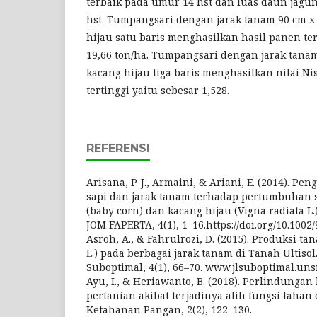
terbaik pada umur 14 hst dan luas daun jagu
hst. Tumpangsari dengan jarak tanam 90 cm x
hijau satu baris menghasilkan hasil panen ter
19,66 ton/ha. Tumpangsari dengan jarak tana
kacang hijau tiga baris menghasilkan nilai N
tertinggi yaitu sebesar 1,528.
REFERENSI
Arisana, P. J., Armaini, & Ariani, E. (2014). 
sapi dan jarak tanam terhadap pertumbuhan s
(baby corn) dan kacang hijau (Vigna radiata L
JOM FAPERTA, 4(1), 1–16.https://doi.org/10.100
Asroh, A., & Fahrulrozi, D. (2015). Produksi t
L.) pada berbagai jarak tanam di Tanah Ultisol
Suboptimal, 4(1), 66–70. www.jlsuboptimal.unsr
Ayu, I., & Heriawanto, B. (2018). Perlindung
pertanian akibat terjadinya alih fungsi lahan 
Ketahanan Pangan, 2(2), 122–130.