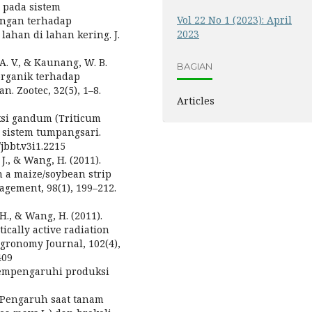
g pada sistem
Vol 22 No 1 (2023): April
ngan terhadap
2023
lahan di lahan kering. J.
 A. V., & Kaunang, W. B.
BAGIAN
rganik terhadap
. Zootec, 32(5), 1–8.
Articles
duksi gandum (Triticum
a sistem tumpangsari.
/jbbt.v3i1.2215
, J., & Wang, H. (2011).
in a maize/soybean strip
agement, 98(1), 199–212.
, H., & Wang, H. (2011).
ically active radiation
Agronomy Journal, 102(4),
409
 mempengaruhi produksi
). Pengaruh saat tanam