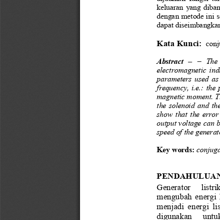
keluaran yang diban
dengan metode ini s
dapat diseimbangkan
Kata Kunci:  
conj
Abstract 
–
–
The 
electromagnetic  indu
parameters used as 
frequency, i.e.: th
magnetic moment. Th
the solen
oid and the
show that the error
output voltage can 
speed of the generat
Key words: 
conjuga
PENDAHULUA
Generator  listr
me
ngubah
energi 
menjadi energi lis
digunakan  untu