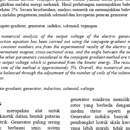
gkitkan melalui energi mekanik. Hasil perhitungan menunjukkan bahw
ekitar 5%. Secara keseluruh
an, analisis numerik ini menunjukkan bah
 melalui pengaturan jumlah solenoid dan kecepatan putaran generator
ugate
-
gradient, generator, induksi, solenoid, tegangan
 numerical 
analysis  of  the  output  voltage  of  the  electric  gener
ction  equation  has  been  carried  out  using  the  conjugate
-
gradient  m
constant numbers are from the experimental results of the el
ectric 
e permanent magnet, cross
-
sectional area, and the angle between the ma
e other parameters considered in the conjugate gradient
-
method are t
 output voltage which is generated from the kinetic energy. The result
 rate of the method is approximately 5%. Overall, this numerical ana
be balanced through the adj
ustment of the number of coils of the soleno
or.
te
-
gradient, generator, induction, solenoid, voltage
generator  asinkron  memiliki
N
rotor  yang  berbeda  dengan
ik  merupakan  alat  untuk 
medan  stator  seperti  g
kinetik dalam bentuk putaran 
Generator  induksi  banyak
trik. Generator paling sering 
pembangkit listrik skala kec
k  berbagai  jenis  sistem 
yang  lebih  murah,  tidak  m