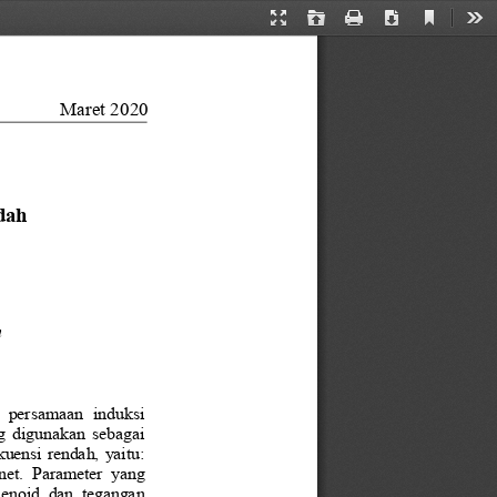
Current
Presentation
Open
Print
Download
Too
View
Mode
Maret 2020
dah 
n
n  persamaan  induksi 
ng digunakan sebagai 
kuensi rendah, yaitu: 
et.  Parameter  yang 
olenoid  dan  tegangan 