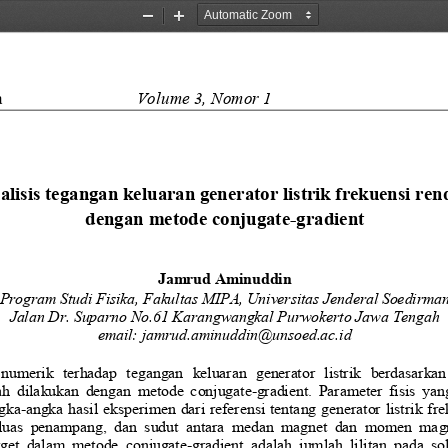
Zoom
Zoom
Out
In
a
Volume 
3
, Nomor 
1
alisis tegangan keluaran generator listrik
frekuensi ren
dengan metode
conjugate
-
gradient
Jamrud Aminuddin
Program Studi Fisika, Fakultas MIPA, Universitas Jenderal Soedirma
Jalan Dr. Suparno No.61 Karangwangkal Purwokerto Jawa Tengah
email: jamrud.aminuddin@unsoed.ac.id
 numerik  terhadap  tegangan  keluaran  generator  listrik  berdasarka
lah dilakukan dengan metode conjugate
-
gradient. Parameter fisis ya
gka
-
angka hasil eksperimen dari referensi tentang generator listrik fre
luas  penampang,  dan  sudut  antara  medan  magnet  dan  momen  magn
arget  dalam  metode  conjugate
-
gradient  adalah  jumlah  lilitan  pada  s