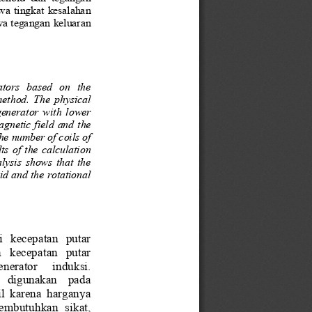
a tingkat kesalahan 
wa tegangan keluaran 
ators  based  on  the 
ethod.  The  physical 
generator with lower 
gnetic field and the 
he number of coils of 
s of the calculation 
lysis shows that the 
id and the rotational 
  kecepatan  putar 
  kecepatan  putar 
enerator  induk
si. 
  digunakan  pada 
il karena harganya 
embutuhkan  sikat, 