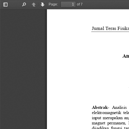
Page:
of 7
Toggle
Find
Previous
Next
Sidebar
Jurnal Teras Fisik
A
n
Abstrak
-
Analisis 
elektromagnetik te
input merupakan an
magnet  permanen,  
dijadikan  fungsi  t