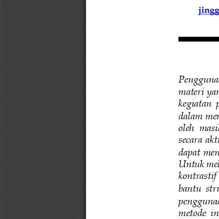
jing
Penggunaa
materi ya
kegiatan  
dalam me
oleh  mas
secara ak
dapat men
Untuk 
mel
kontrasti
bantu  str
pengguna
metode  i