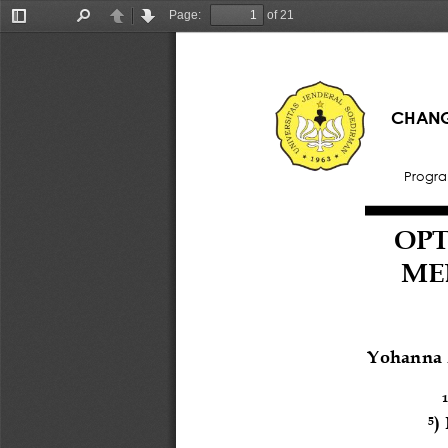
Page:
of 21
Toggle
Find
Previous
Next
Sidebar
CHANGL
Progra
OPT
MEL
Yohanna A
¹
)
5