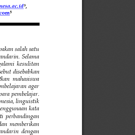
esa.ac.id
³, 
.com
5
akan salah satu 
Mandarin. Selama 
alami  kesulitan 
sebut disebabkan 
tkan  mahasiswa 
mbelajaran agar 
para pembelajar. 
esia, linguistik 
penggunaan kata 
oti  perbandingan 
 dan  memberikan 
andarin  dengan 