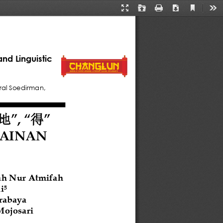
Current
Presentation
Open
Print
Download
Too
View
Mode
nd Linguistic
eral Soedirman, 
”
, 
“
”
地
得
N          
ah Nur Atmifah 
i
5
urabaya
Mojosari