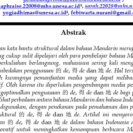
gaphraise.22008@mhs.unesa.ac.id
²
, 
sarah.22028@mhs.un
yogiadhimas@unesa.ac.id
, 
febiwarta.nurani@gmail
4
Abstrak
n kata bantu 
struktural dalam bahasa Mandarin merup
ng cukup sulit dipelajari oleh para pembelajar bahasa 
perkuliahan  berlangsung,  mahasiswa  sering  kali  meng
mbedakan penggunaan 
de
, 
de
dan 
de. Hal ter
的
得
地
ih  kurangnya  pemanfaatan  media  yang  dapat  meliba
tif. Oleh karena itu diperlukan pengembangan media pe
goptimalkan penguasaan 
de
, 
de
dan 
de bagi 
的
得
地
ihat perbedaan antara bahasa Mandarin dan bahasa Indon
f digunakan, dengan penekanan  pada pemahaman dan 
uktural 
de
, 
de
dan 
de.  Artikel  ini  menyor
的
得
地
an 
de
, 
de
dan 
de  dalam  bahasa  Indonesia 
的
得
地
novatif  untuk  meningkatkan  kemampuan  berbicara  M