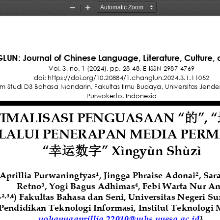
Zoom
Zoom
Out
In
UN: Journal of Chinese Language, Literature, Culture, a
Vol. 
3,
no. 
1
(20
24
), pp. 
2
8
-
48
, 
E
-
ISSN 2987
-
4769
d
oi: 
https://doi.org/10.20884/1.changlun.202
4
.
3
.1.
11052
m Studi D3 Bahasa Mandarin, Fakultas Ilmu Budaya
, Universitas Jend
Purwokerto, Indonesia
IMALISASI PENGUASAAN 
“
”
, 
“
的
ALUI PENERAPAN MEDIA PERMAINA
“
” 
Xìngyùn 
S
hùzì
幸运数字
prillia Purwaningtyas¹, Jingga Phraise Adonai², Sar
Retno³, Yogi Bagus Adhimas
, Febi Warta Nur An
4
²
³
) 
Fakultas Bahasa dan Seni, Universitas Negeri S
,
,
,4
 Pendidikan Teknologi Informasi, Institut Teknologi 
yohanna
aprillia
.22010@mhs.unesa.ac.id
¹
, 