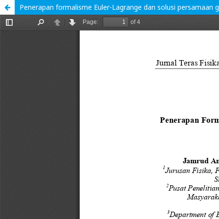
Penerapan formalisme Euler-Lagrange dan solusi persamaan g