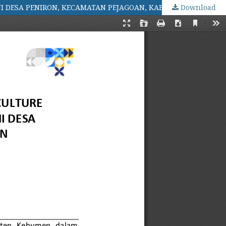
Download
PENYULUHAN BUDIDAYA TANAMAN SESUAI GOOD AGRICULTURE PRACTICES (GAP) DI KELOMPOK WANITA TANI SEKAR TANI DESA PENIRON, KECAMATAN PEJAGOAN, KABUPATEN KEBUMEN