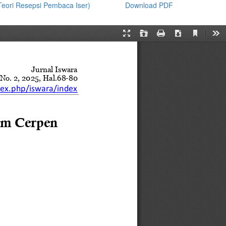
 Teori Resepsi Pembaca Iser)
Download PDF
Download