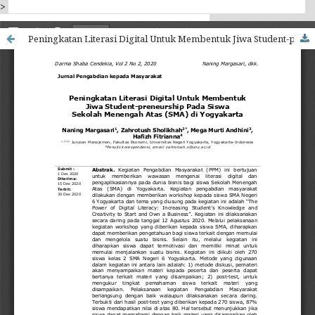
>
situs togel
situs togel
kampungbet
situs togel
suster slot
linl
alternatif susterslot
Megawin
Toto
apk slot
Peningkatan Literasi Digital Untuk Membentuk Jiwa Student-preneurship Pada Siswa Sekolah Menengah Atas (SMA) di Yogyakarta